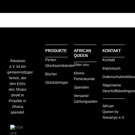
PRODUKTE
AFRICAN
KONTAKT
QUEEN
Perlen -
Kontakt
Alavanyo
Über uns
Glücksarmbänder
e.V. ist ein
Impressum
gemeinnütziger
Kleine
Bücher
Datenschutzerkläru
Verein, der
Perlenkunde
Glücksbringer
den Erlös
Allgemeine
Spenden
des Shops
Geschäftsbedingun
direkt in
Versand/-
Projekte in
Zahlungsarten
African
Ghana
Queen by
spendet.
Alavanyo e.V.